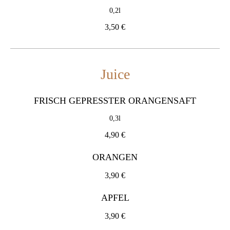
4,90 €
0,2l
3,50 €
ORANGEN
3,90 €
APFEL
Juice
3,90 €
FRISCH GEPRESSTER ORANGENSAFT
MARACUJA
0,3l
3,90 €
4,90 €
RHABARBER
ORANGEN
3,90 €
3,90 €
MANGO
APFEL
3,90 €
3,90 €
ANANAS