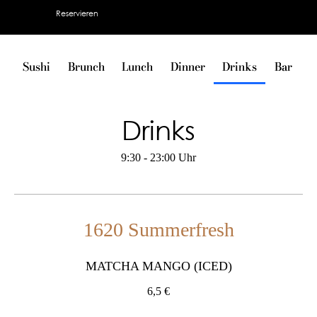
Reservieren
Sushi
Sushi
Brunch
Brunch
Lunch
Lunch
Dinner
Dinner
Drinks
Drinks
Bar
Bar
V
V
Drinks
Drinks
9:30 - 23:00 Uhr
9:30 - 23:00 Uhr
1620 Summerfresh
1620 Summerfresh
MATCHA MANGO (ICED)
MATCHA MANGO (ICED)
6,5 €
6,5 €