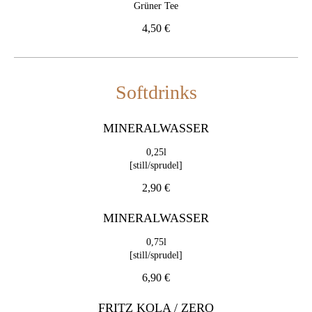
MINERALWASSER
Grüner Tee
0,25l
4,50 €
[still/sprudel]
2,90 €
MINERALWASSER
Softdrinks
0,75l
[still/sprudel]
MINERALWASSER
6,90 €
0,25l
FRITZ KOLA / ZERO
[still/sprudel]
2,90 €
3,50 €
MINERALWASSER
BITTER LEMON
0,75l
[still/sprudel]
0,2l
6,90 €
3,50 €
FRITZ KOLA / ZERO
GINGER ALE