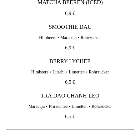
MATCHA BEEREN (ICED)
MATCHA BEEREN (ICED)
6,9 €
6,9 €
SMOOTHIE DAU
SMOOTHIE DAU
Himbeere • Maracuja • Rohrzucker
Himbeere • Maracuja • Rohrzucker
6,9 €
6,9 €
BERRY LYCHEE
BERRY LYCHEE
Himbeere • Litschi • Limetten • Rohrzucker
Himbeere • Litschi • Limetten • Rohrzucker
6,5 €
6,5 €
TRA DAO CHANH LEO
TRA DAO CHANH LEO
Maracuja • Pfirsichtee • Limetten • Rohrzucker
Maracuja • Pfirsichtee • Limetten • Rohrzucker
6,5 €
6,5 €
Homemade Drinks