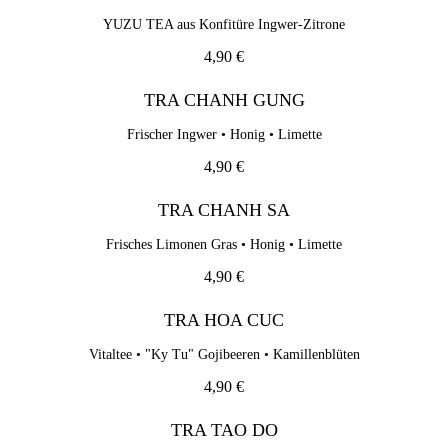
Frischer Ingwer • Honig • Limette
YUZU TEA aus Konfitüre Ingwer-Zitrone
4,90 €
4,90 €
TRA CHANH SA
TRA CHANH GUNG
Frisches Limonen Gras • Honig • Limette
Frischer Ingwer • Honig • Limette
4,90 €
4,90 €
TRA HOA CUC
TRA CHANH SA
Vitaltee • "Ky Tu" Gojibeeren • Kamillenblüten
4,90 €
Frisches Limonen Gras • Honig • Limette
4,90 €
TRA TAO DO
Vitaltee • "Ky Tu" Gojibeeren • vietnamesischer Rot-Apfel
TRA HOA CUC
4,90 €
Vitaltee • "Ky Tu" Gojibeeren • Kamillenblüten
TRA BAC HA
4,90 €
Frischer Pfefferminz-Tee • Honig
TRA TAO DO