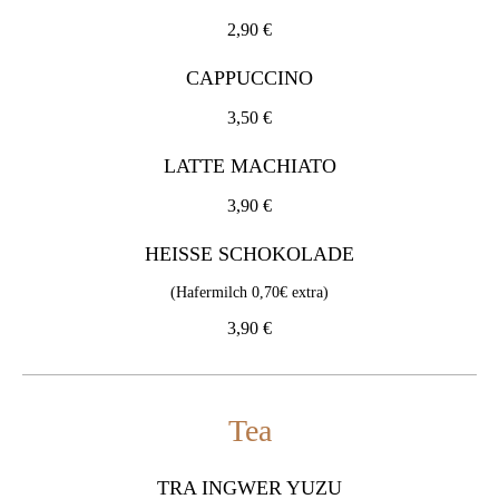
3,50 €
2,90 €
LATTE MACHIATO
CAPPUCCINO
3,90 €
3,50 €
HEISSE SCHOKOLADE
LATTE MACHIATO
(Hafermilch 0,70€ extra)
3,90 €
3,90 €
HEISSE SCHOKOLADE
(Hafermilch 0,70€ extra)
Tea
3,90 €
TRA INGWER YUZU
YUZU TEA aus Konfitüre Ingwer-Zitrone
4,90 €
Tea
TRA CHANH GUNG
TRA INGWER YUZU