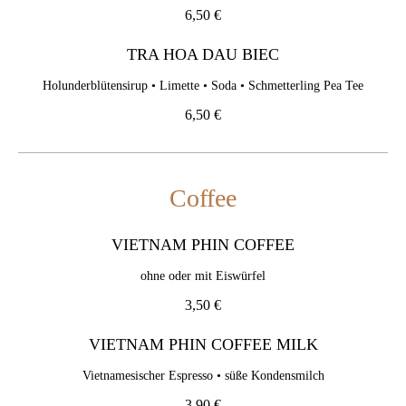
TRA HOA DAU BIEC
6,50 €
Holunderblütensirup • Limette • Soda • Schmetterling Pea Tee
TRA HOA DAU BIEC
6,50 €
Holunderblütensirup • Limette • Soda • Schmetterling Pea Tee
6,50 €
Coffee
VIETNAM PHIN COFFEE
Coffee
ohne oder mit Eiswürfel
3,50 €
VIETNAM PHIN COFFEE
VIETNAM PHIN COFFEE MILK
ohne oder mit Eiswürfel
Vietnamesischer Espresso • süße Kondensmilch
3,50 €
3,90 €
VIETNAM PHIN COFFEE MILK
EGG COFFEE
Vietnamesischer Espresso • süße Kondensmilch
Bio-eigelb (Schaum/2 Stk.) • vietnamesischer Kaffee (mit Alc.
3,90 €