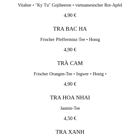
4,90 €
Vitaltee • "Ky Tu" Gojibeeren • vietnamesischer Rot-Apfel
TRÀ CAM
4,90 €
Frischer Orangen-Tee • Ingwer • Honig •
TRA BAC HA
4,90 €
Frischer Pfefferminz-Tee • Honig
TRA HOA NHAI
4,90 €
Jasmin-Tee
TRÀ CAM
4,50 €
Frischer Orangen-Tee • Ingwer • Honig •
TRA XANH
4,90 €
Grüner Tee
4,50 €
TRA HOA NHAI
Jasmin-Tee
4,50 €
Softdrinks
TRA XANH