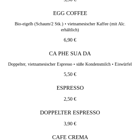
erhältlich)
6,90 €
EGG COFFEE
Bio-eigelb (Schaum/2 Stk.) • vietnamesischer Kaffee (mit Alc.
CA PHE SUA DA
erhältlich)
Doppelter, vietnamesischer Espresso • süße Kondensmilch •
Eiswürfel
6,90 €
5,50 €
CA PHE SUA DA
ESPRESSO
Doppelter, vietnamesischer Espresso • süße Kondensmilch • Eiswürfel
2,50 €
5,50 €
DOPPELTER ESPRESSO
ESPRESSO
3,90 €
2,50 €
CAFE CREMA
DOPPELTER ESPRESSO
2,90 €
3,90 €
CAPPUCCINO
CAFE CREMA