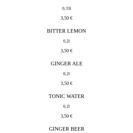
0,2l
3,50 €
3,50 €
TONIC WATER
BITTER LEMON
0,2l
0,2l
3,50 €
3,50 €
GINGER BEER
GINGER ALE
0,2l
0,2l
3,50 €
3,50 €
TONIC WATER
Juice
0,2l
3,50 €
FRISCH GEPRESSTER ORANGENSAFT
0,3l
GINGER BEER