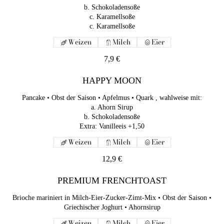
HAPPY MOON
b. Schokoladensoße
Pancake • Obst der Saison • Apfelmus • Quark , wahlweise mit:
c. Karamellsoße
a. Ahorn Sirup
c. Karamellsoße
b. Schokoladensoße
Weizen
Milch
Eier
Extra: Vanilleeis +1,50
Weizen
Milch
Eier
7,9 €
12,9 €
HAPPY MOON
PREMIUM FRENCHTOAST
Pancake • Obst der Saison • Apfelmus • Quark , wahlweise mit:
a. Ahorn Sirup
Brioche mariniert in Milch-Eier-Zucker-Zimt-Mix • Obst der
b. Schokoladensoße
Saison • Griechischer Joghurt • Ahornsirup
Extra: Vanilleeis +1,50
Weizen
Milch
Eier
Weizen
Milch
Eier
12,9 €
12,9 €
CROISSANT
PREMIUM FRENCHTOAST
Croissant, wahlweise mit Marmelade oder Butter
Brioche mariniert in Milch-Eier-Zucker-Zimt-Mix • Obst der Saison •
Weizen
Eier
Milch
Griechischer Joghurt • Ahornsirup
4 €
Weizen
Milch
Eier