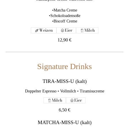
Signature Drinks
•Matcha Creme
•Schokoloadensoße
TIRA-MISS-U (kalt)
•Biscoff Creme
Doppelter Espresso • Vollmilch • Tiramisucreme
Weizen
Eier
Milch
Milch
Eier
12,90 €
6,50 €
MATCHA-MISS-U (kalt)
Signature Drinks
Matcha • Vollmilch • Tiramisucreme
Milch
Eier
TIRA-MISS-U (kalt)
6,50 €
Doppelter Espresso • Vollmilch • Tiramisucreme
EGG COFFE (warm)
Milch
Eier
Bio-Eigelb (Schaum/2 Stk.) • vietnamesischer Kaffe • Alkohol
6,50 €
Milch
Eier
MATCHA-MISS-U (kalt)
6,90 €