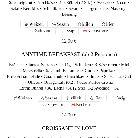
Sauerteigbrot • Frischkäse • Bio-Rührei (2 Stk.) • Avocado • Bacon •
Weizen
Sesam
Milch
Eier
Salat • KernMix • Schnittlauch • Sesam • hausgemachtes Maracuja-
Dressing
Schwein
Essig
Krebstiere
Weizen
Sesam
Milch
Eier
12,90 €
Schwein
Essig
Krebstiere
ANYTIME BREAKFAST (ab 2 Personen)
12,90 €
Brötchen • Jamon Serrano • Geflügel Schinken • 3 Käsesorten •
Mini Mozzarella • Salat mit Balsamico • Gurke • Paprika •
ANYTIME BREAKFAST (ab 2 Personen)
Erdbeermarmelade • Guacamole • Frischkäse • Butter •
Saisonales Obst • Oliven • Orangensaft (0.2 l.) oder Kaffee
Brötchen • Jamon Serrano • Geflügel Schinken • 3 Käsesorten • Mini
Crema
Mozzarella • Salat mit Balsamico • Gurke • Paprika •
Extra: Rührei +3€, Lachs +5€ (2 Stk), 1/2 Avocado + 3€
Erdbeermarmelade • Guacamole • Frischkäse • Butter • Saisonales Obst
• Oliven • Orangensaft (0.2 l.) oder Kaffee Crema
Weizen
Sesam
Milch
Eier
Essig
Extra: Rührei +3€, Lachs +5€ (2 Stk), 1/2 Avocado + 3€
Schwein
Krebstiere
Weizen
Sesam
Milch
Eier
Essig
14,90 €
Schwein
Krebstiere
CROISSANT IN LOVE
14,90 €
Buttercroissant • Frischkäse • Avocado • Bio-Rührei (2 Stk.) •
Sesam • Salat • Kochschinken • (hausgemachte) Sesamsoße
CROISSANT IN LOVE
Weizen
Sesam
Milch
Eier
Essig