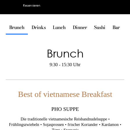
Reservieren
Brunch
Brunch
Drinks
Drinks
Lunch
Lunch
Dinner
Dinner
Sushi
Sushi
Bar
Bar
V
V
Brunch
Brunch
9:30 - 15:30 Uhr
9:30 - 15:30 Uhr
Best of vietnamese Breakfast
Best of vietnamese Breakfast
PHO SUPPE
PHO SUPPE
Die traditionelle vietnamesische Reisbandnudelsuppe •
Die traditionelle vietnamesische Reisbandnudelsuppe •
Frühlingszwiebeln • Sojasprossen • frischer Koriander •
Frühlingszwiebeln • Sojasprossen • frischer Koriander • Kardamon •
Kardamon • Zimt • Sternanis