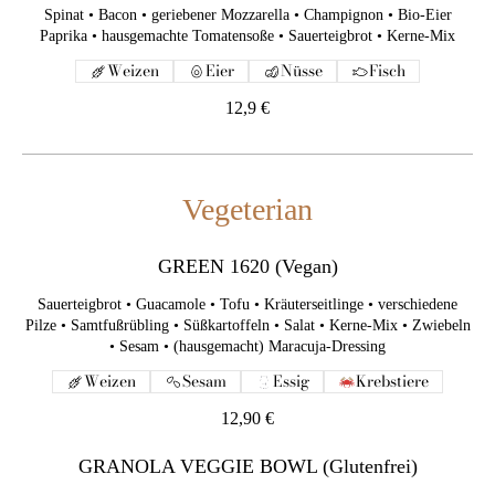
Spinat • Bacon • geriebener Mozzarella • Champignon • Bio-Eier
Paprika • hausgemachte Tomatensoße • Sauerteigbrot • Kerne-Mix
Weizen
Eier
Nüsse
Fisch
Vegeterian
12,9 €
GREEN 1620 (Vegan)
Sauerteigbrot • Guacamole • Tofu • Kräuterseitlinge •
verschiedene Pilze • Samtfußrübling • Süßkartoffeln • Salat •
Vegeterian
Kerne-Mix • Zwiebeln • Sesam • (hausgemacht) Maracuja-
Dressing
GREEN 1620 (Vegan)
Weizen
Sesam
Essig
Krebstiere
Sauerteigbrot • Guacamole • Tofu • Kräuterseitlinge • verschiedene
12,90 €
Pilze • Samtfußrübling • Süßkartoffeln • Salat • Kerne-Mix • Zwiebeln
• Sesam • (hausgemacht) Maracuja-Dressing
GRANOLA VEGGIE BOWL (Glutenfrei)
Weizen
Sesam
Essig
Krebstiere
Griechischer Joghurt • Knuspriges Granola • Saisonales Obst •
Chiasamen • Honig
12,90 €
Milch
Krebstiere
GRANOLA VEGGIE BOWL (Glutenfrei)
9,5 €