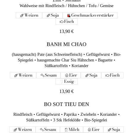
Zimt • Sternanis
Wahlweise mit Rindfleisch / Hühnchen / Tofu / Gemüse
Wahlweise mit Rindfleisch / Hühnchen / Tofu / Gemüse
Weizen
Soja
Geschmacksverstärker
Weizen
Soja
Geschmacksverstärker
Fisch
Fisch
13,90 €
13,90 €
BANH MI CHAO
BANH MI CHAO
(hausgemacht) Pate (aus Schweinefleisch) • Geflügelwurst • Bio-
(hausgemacht) Pate (aus Schweinefleisch) • Geflügelwurst • Bio-
Spiegelei • hausgemachte Char Siu Hähnchen • Baguette •
Spiegelei • hausgemachte Char Siu Hähnchen • Baguette •
Süßkartoffeln • Koriander
Süßkartoffeln • Koriander
Weizen
Sesam
Eier
Soja
Fisch
Weizen
Sesam
Eier
Soja
Fisch
Essig
Essig
13,90 €
13,90 €
BO SOT TIEU DEN
BO SOT TIEU DEN
Rindfleisch • Geflügelwurst • Paprika • Zwiebeln • Koriander •
Süßkartoffeln • 3 Stk Hefeklöße • Bio-Spiegelei
Rindfleisch • Geflügelwurst • Paprika • Zwiebeln • Koriander •
Süßkartoffeln • 3 Stk Hefeklöße • Bio-Spiegelei
Weizen
Sesam
Milch
Eier
Soja
Fisch
Essig
Weizen
Sesam
Milch
Eier
Soja