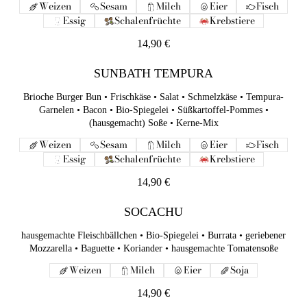
Weizen
Sesam
Milch
Eier
Fisch
SUNBATH TEMPURA
Essig
Schalenfrüchte
Krebstiere
Brioche Burger Bun • Frischkäse • Salat • Schmelzkäse •
14,90 €
Tempura-Garnelen • Bacon • Bio-Spiegelei • Süßkartoffel-
Pommes • (hausgemacht) Soße • Kerne-Mix
SUNBATH TEMPURA
Weizen
Sesam
Milch
Eier
Fisch
Essig
Schalenfrüchte
Krebstiere
Brioche Burger Bun • Frischkäse • Salat • Schmelzkäse • Tempura-
Garnelen • Bacon • Bio-Spiegelei • Süßkartoffel-Pommes •
14,90 €
(hausgemacht) Soße • Kerne-Mix
Weizen
Sesam
Milch
Eier
Fisch
SOCACHU
Essig
Schalenfrüchte
Krebstiere
hausgemachte Fleischbällchen • Bio-Spiegelei • Burrata •
geriebener Mozzarella • Baguette • Koriander • hausgemachte
14,90 €
Tomatensoße
SOCACHU
Weizen
Milch
Eier
Soja
14,90 €
hausgemachte Fleischbällchen • Bio-Spiegelei • Burrata • geriebener
Mozzarella • Baguette • Koriander • hausgemachte Tomatensoße
SEOUL Croissant (leicht scharf)
Weizen
Milch
Eier
Soja
Bulgogi • geriebener Mozzarella • Frischkäse • koreanische
14,90 €
Chillisoße Gochujang (scharf) • Salat • (hausgemacht) Kimchi •