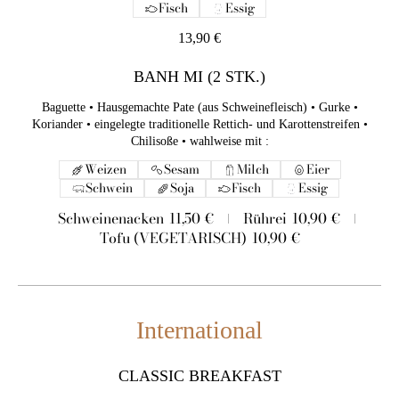
Fisch
Essig
13,90 €
13,90 €
BANH MI (2 STK.)
BANH MI (2 STK.)
Baguette • Hausgemachte Pate (aus Schweinefleisch) • Gurke •
Koriander • eingelegte traditionelle Rettich- und
Baguette • Hausgemachte Pate (aus Schweinefleisch) • Gurke •
Karottenstreifen • Chilisoße • wahlweise mit :
Koriander • eingelegte traditionelle Rettich- und Karottenstreifen •
Weizen
Sesam
Milch
Eier
Chilisoße • wahlweise mit :
Schwein
Soja
Fisch
Essig
Weizen
Sesam
Milch
Eier
Schweinenacken
11,50 €
Rührei
10,90 €
Schwein
Soja
Fisch
Essig
Tofu (VEGETARISCH)
10,90 €
Schweinenacken
11,50 €
Rührei
10,90 €
Tofu (VEGETARISCH)
10,90 €
International
International
CLASSIC BREAKFAST
Sauerteigbrot • Frischkäse • Bio-Rührei (2 Stk.) • Avocado •
CLASSIC BREAKFAST
Bacon • Salat • KernMix • Schnittlauch • Sesam • hausgemachtes
Maracuja-Dressing