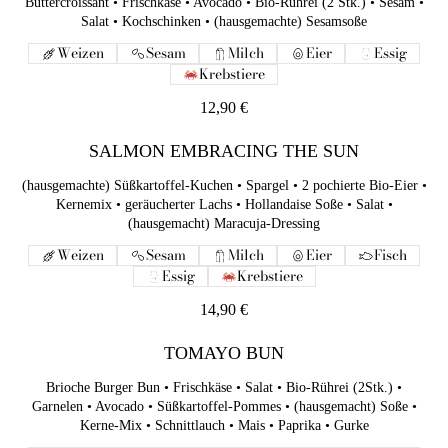
Buttercroissant • Frischkäse • Avocado • Bio-Rührei (2 Stk.) • Sesam •
Krebstiere
Salat • Kochschinken • (hausgemachte) Sesamsoße
12,90 €
Weizen
Sesam
Milch
Eier
Essig
Krebstiere
SALMON EMBRACING THE SUN
12,90 €
(hausgemachte) Süßkartoffel-Kuchen • Spargel • 2 pochierte
Bio-Eier • Kernemix • geräucherter Lachs • Hollandaise Soße •
SALMON EMBRACING THE SUN
Salat • (hausgemacht) Maracuja-Dressing
(hausgemachte) Süßkartoffel-Kuchen • Spargel • 2 pochierte Bio-Eier •
Weizen
Sesam
Milch
Eier
Fisch
Kernemix • geräucherter Lachs • Hollandaise Soße • Salat •
Essig
Krebstiere
(hausgemacht) Maracuja-Dressing
14,90 €
Weizen
Sesam
Milch
Eier
Fisch
Essig
Krebstiere
TOMAYO BUN
14,90 €
Brioche Burger Bun • Frischkäse • Salat • Bio-Rührei (2Stk.) •
Garnelen • Avocado • Süßkartoffel-Pommes • (hausgemacht)
Soße • Kerne-Mix • Schnittlauch • Mais • Paprika • Gurke
TOMAYO BUN
Weizen
Sesam
Milch
Eier
Fisch
Brioche Burger Bun • Frischkäse • Salat • Bio-Rührei (2Stk.) •
Essig
Schalenfrüchte
Krebstiere
Garnelen • Avocado • Süßkartoffel-Pommes • (hausgemacht) Soße •
Kerne-Mix • Schnittlauch • Mais • Paprika • Gurke
14,90 €