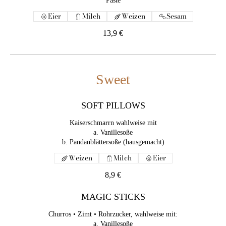
Paste
Sweet
Eier
Milch
Weizen
Sesam
13,9 €
SOFT PILLOWS
Kaiserschmarrn wahlweise mit
a. Vanillesoße
Sweet
Weizen
Milch
Eier
8,9 €
SOFT PILLOWS
Kaiserschmarrn wahlweise mit
MAGIC STICKS
a. Vanillesoße
Churros • Zimt • Rohrzucker, wahlweise mit:
a. Vanillesoße
Weizen
Milch
Eier
b. Schokoladensoße
c. Karamellsoße
c. Karamellsoße
8,9 €
Weizen
Milch
Eier
MAGIC STICKS
7,9 €
Churros • Zimt • Rohrzucker, wahlweise mit:
a. Vanillesoße