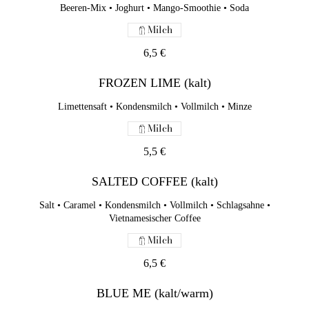
SALTED COFFEE (kalt)
Beeren-Mix • Joghurt • Mango-Smoothie • Soda
Salt • Caramel • Kondensmilch • Vollmilch • Schlagsahne •
Milch
Vietnamesischer Coffee
6,5 €
Milch
6,5 €
FROZEN LIME (kalt)
Limettensaft • Kondensmilch • Vollmilch • Minze
BLUE ME (kalt/warm)
Milch
Vollmilch • Pandan • Schlagsahne • Schmetterlingsblüten •
Chiasames
5,5 €
Milch
SALTED COFFEE (kalt)
6,5 €
Salt • Caramel • Kondensmilch • Vollmilch • Schlagsahne •
MATCHA COCO (kalt)
Vietnamesischer Coffee
Matcha • Kondensmilch • Vollmilch • Kokosmilch • Schlagsahne
Milch
Milch
6,5 €
6,5 €
BLUE ME (kalt/warm)