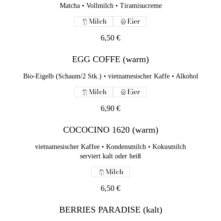
Matcha • Vollmilch • Tiramisucreme
COCOCINO 1620 (warm)
Milch
Eier
vietnamesischer Kaffee • Kondensmilch • Kokusmilch
serviert kalt oder heiß
6,50 €
Milch
EGG COFFE (warm)
6,50 €
Bio-Eigelb (Schaum/2 Stk.) • vietnamesischer Kaffe • Alkohol
BERRIES PARADISE (kalt)
Milch
Eier
Beeren-Mix • Joghurt • Mango-Smoothie • Soda
6,90 €
Milch
COCOCINO 1620 (warm)
6,5 €
vietnamesischer Kaffee • Kondensmilch • Kokusmilch
FROZEN LIME (kalt)
serviert kalt oder heiß
Milch
Limettensaft • Kondensmilch • Vollmilch • Minze
Milch
6,50 €
5,5 €
BERRIES PARADISE (kalt)