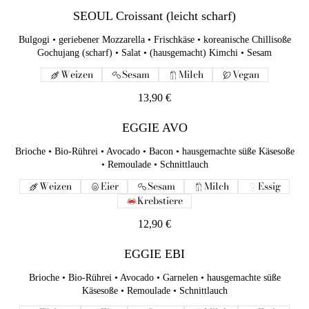
Sesam
SEOUL Croissant (leicht scharf)
Weizen
Sesam
Milch
Vegan
Bulgogi • geriebener Mozzarella • Frischkäse • koreanische Chillisoße
13,90 €
Gochujang (scharf) • Salat • (hausgemacht) Kimchi • Sesam
Weizen
Sesam
Milch
Vegan
EGGIE AVO
Brioche • Bio-Rührei • Avocado • Bacon • hausgemachte süße
13,90 €
Käsesoße • Remoulade • Schnittlauch
EGGIE AVO
Weizen
Eier
Sesam
Milch
Essig
Krebstiere
Brioche • Bio-Rührei • Avocado • Bacon • hausgemachte süße Käsesoße
• Remoulade • Schnittlauch
12,90 €
Weizen
Eier
Sesam
Milch
Essig
EGGIE EBI
Krebstiere
Brioche • Bio-Rührei • Avocado • Garnelen • hausgemachte süße
12,90 €
Käsesoße • Remoulade • Schnittlauch
Weizen
Eier
Sesam
Milch
Essig
EGGIE EBI
Schalenfrüchte
Krebstiere
Brioche • Bio-Rührei • Avocado • Garnelen • hausgemachte süße
14,90 €
Käsesoße • Remoulade • Schnittlauch