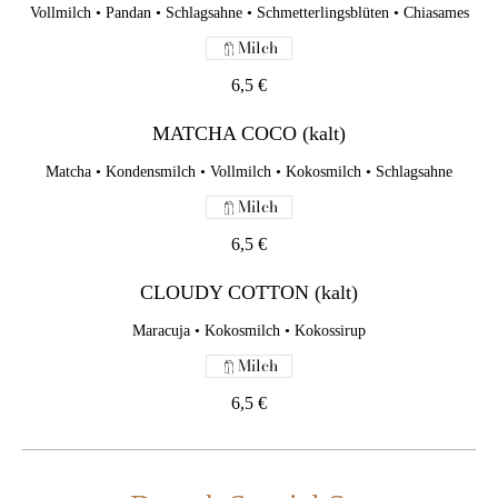
CLOUDY COTTON (kalt)
Vollmilch • Pandan • Schlagsahne • Schmetterlingsblüten • Chiasames
Maracuja • Kokosmilch • Kokossirup
Milch
Milch
6,5 €
6,5 €
MATCHA COCO (kalt)
Matcha • Kondensmilch • Vollmilch • Kokosmilch • Schlagsahne
Brunch Special Set
Milch
6,5 €
YUMMIE ME SET
Churros • Croissants • Käsestangen • Joghurt • Bagel •
CLOUDY COTTON (kalt)
geräucherter Lachs •Käse• Obst der Saison • Avocado • Tempura
•knuspriger Spargel • Bio-Rührei • Süßkartoffel Pommes
Maracuja • Kokosmilch • Kokossirup
Weizen
Eier
Milch
Sesam
Milch
Krebstiere
Fisch
Schalenfrüchte
6,5 €
42,9 €
AURORA SET