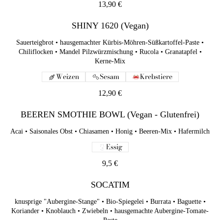
Granatapfel • Kerne-Mix
13,90 €
Weizen
Sesam
Krebstiere
SHINY 1620 (Vegan)
12,90 €
Sauerteigbrot • hausgemachter Kürbis-Möhren-Süßkartoffel-Paste •
BEEREN SMOTHIE BOWL (Vegan - Glutenfrei)
Chiliflocken • Mandel Pilzwürzmischung • Rucola • Granatapfel •
Kerne-Mix
Acai • Saisonales Obst • Chiasamen • Honig • Beeren-Mix •
Weizen
Sesam
Krebstiere
Hafermilch
Essig
12,90 €
9,5 €
BEEREN SMOTHIE BOWL (Vegan - Glutenfrei)
SOCATIM
Acai • Saisonales Obst • Chiasamen • Honig • Beeren-Mix • Hafermilch
knusprige "Aubergine-Stange" • Bio-Spiegelei • Burrata •
Essig
Baguette • Koriander • Knoblauch • Zwiebeln • hausgemachte
Aubergine-Tomate-Paste
9,5 €
Eier
Milch
Weizen
Sesam
SOCATIM
13,9 €
knusprige "Aubergine-Stange" • Bio-Spiegelei • Burrata • Baguette •
Koriander • Knoblauch • Zwiebeln • hausgemachte Aubergine-Tomate-