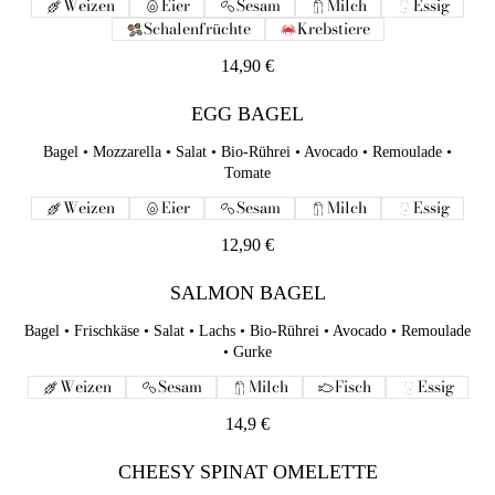
Weizen
Eier
Sesam
Milch
Essig
EGG BAGEL
Schalenfrüchte
Krebstiere
Bagel • Mozzarella • Salat • Bio-Rührei • Avocado • Remoulade •
Tomate
14,90 €
Weizen
Eier
Sesam
Milch
Essig
EGG BAGEL
12,90 €
Bagel • Mozzarella • Salat • Bio-Rührei • Avocado • Remoulade •
Tomate
SALMON BAGEL
Weizen
Eier
Sesam
Milch
Essig
Bagel • Frischkäse • Salat • Lachs • Bio-Rührei • Avocado •
Remoulade • Gurke
12,90 €
Weizen
Sesam
Milch
Fisch
Essig
SALMON BAGEL
14,9 €
Bagel • Frischkäse • Salat • Lachs • Bio-Rührei • Avocado • Remoulade
CHEESY SPINAT OMELETTE
• Gurke
Spinat • Bacon • geriebener Mozzarella • Champignon • Bio-Eier
Weizen
Sesam
Milch
Fisch
Essig
Paprika • hausgemachte Tomatensoße • Sauerteigbrot • Kerne-
Mix
14,9 €
Weizen
Eier
Nüsse
Fisch
CHEESY SPINAT OMELETTE
12,9 €