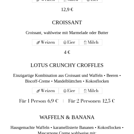
LOTUS CRUNCHY CROFFLES
12,9 €
Einzigartige Kombination aus Croissant und Waffeln • Beeren •
CROISSANT
Biscoff-Creme • Mandelblättchen • Kokosflocken
Croissant, wahlweise mit Marmelade oder Butter
Weizen
Eier
Milch
Weizen
Eier
Milch
Für 1 Person
6,9 €
Für 2 Personen
12,5 €
4 €
WAFFELN & BANANA
LOTUS CRUNCHY CROFFLES
Hausgemachte Waffeln • karamellisierte Bananen •
Kokosflocken • Mascarpone Creme wahlweise mit:
Einzigartige Kombination aus Croissant und Waffeln • Beeren •
Biscoff-Creme • Mandelblättchen • Kokosflocken
•Matcha Creme
•Schokoloadensoße
Weizen
Eier
Milch
•Biscoff Creme
Für 1 Person
6,9 €
Für 2 Personen
12,5 €
Weizen
Eier
Milch
12,90 €
WAFFELN & BANANA
Hausgemachte Waffeln • karamellisierte Bananen • Kokosflocken •
Mascarpone Creme wahlweise mit: