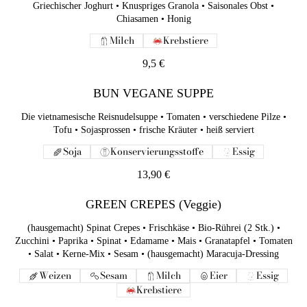
Griechischer Joghurt • Knuspriges Granola • Saisonales Obst •
BUN VEGANE SUPPE
Chiasamen • Honig
Die vietnamesische Reisnudelsuppe • Tomaten • verschiedene
Milch
Krebstiere
Pilze • Tofu • Sojasprossen • frische Kräuter • heiß serviert
9,5 €
Soja
Konservierungsstoffe
Essig
BUN VEGANE SUPPE
13,90 €
Die vietnamesische Reisnudelsuppe • Tomaten • verschiedene Pilze •
GREEN CREPES (Veggie)
Tofu • Sojasprossen • frische Kräuter • heiß serviert
(hausgemacht) Spinat Crepes • Frischkäse • Bio-Rührei (2 Stk.) •
Soja
Konservierungsstoffe
Essig
Zucchini • Paprika • Spinat • Edamame • Mais • Granatapfel •
Tomaten • Salat • Kerne-Mix • Sesam • (hausgemacht) Maracuja-
13,90 €
Dressing
Weizen
Sesam
Milch
Eier
Essig
GREEN CREPES (Veggie)
Krebstiere
(hausgemacht) Spinat Crepes • Frischkäse • Bio-Rührei (2 Stk.) •
13,90 €
Zucchini • Paprika • Spinat • Edamame • Mais • Granatapfel • Tomaten
• Salat • Kerne-Mix • Sesam • (hausgemacht) Maracuja-Dressing
SHINY 1620 (Vegan)
Weizen
Sesam
Milch
Eier
Essig
Sauerteigbrot • hausgemachter Kürbis-Möhren-Süßkartoffel-
Krebstiere
Paste • Chiliflocken • Mandel Pilzwürzmischung • Rucola •