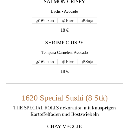
SALMON CRISPY
Lachs • Avocado
Weizen
Eier
Soja
18 €
SHRIMP CRISPY
Tempura Garnelen, Avocado
Weizen
Eier
Soja
18 €
1620 Special Sushi (8 Stk)
THE SPECIAL ROLLS dekoration mit knusprigen
Kartoffelfäden und Röstzwiebeln
CHAY VEGGIE