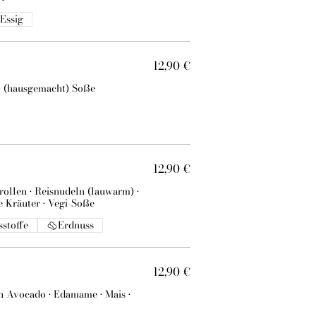
Essig
12,90 €
• (hausgemacht) Soße
12,90 €
ollen • Reisnudeln (lauwarm) •
e Kräuter • Vegi-Soße
stoffe
Erdnuss
12,90 €
en Avocado • Edamame • Mais •