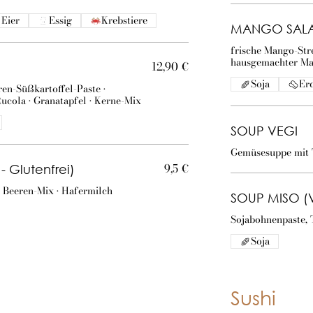
Eier
Essig
Krebstiere
MANGO SALAT
frische Mango-Stre
hausgemachter M
12,90 €
Soja
Er
en-Süßkartoffel-Paste •
ucola • Granatapfel • Kerne-Mix
SOUP VEGI
Gemüsesuppe mit T
9,5 €
 Glutenfrei)
 • Beeren-Mix • Hafermilch
SOUP MISO (
Sojabohnenpaste, 
Soja
Sushi