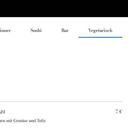
inner
Sushi
Bar
Vegetarisch
7 €
AN
schen mit Gemüse und Tofu