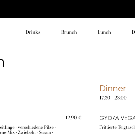
Drinks
Brunch
Lunch
D
h
Dinner
17:30 - 23:00
12,90 €
GYOZA VEG
iedene Pilze •
Frittierte Teigta
rne-Mix • Zwiebeln • Sesam •