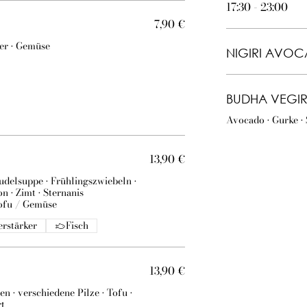
17:30 - 23:00
7,90 €
er • Gemüse
NIGIRI AVO
BUDHA VEGI
Avocado • Gurke •
13,90 €
udelsuppe • Frühlingszwiebeln •
n • Zimt • Sternanis
Tofu / Gemüse
rstärker
Fisch
13,90 €
n • verschiedene Pilze • Tofu •
rt