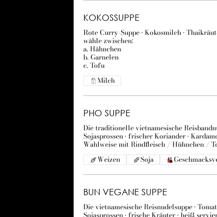
KOKOSSUPPE
Rote Curry-Suppe • Kokosmilch • Thaikräut
wähle zwischen:
a. Hähnchen
b. Garnelen
c. Tofu
Milch
PHO SUPPE
Die traditionelle vietnamesische Reisbandn
Sojasprossen • frischer Koriander • Kardamo
Wahlweise mit Rindfleisch / Hühnchen / 
Weizen
Soja
Geschmacksve
BUN VEGANE SUPPE
Die vietnamesische Reisnudelsuppe • Tomate
Sojasprossen • frische Kräuter • heiß servie