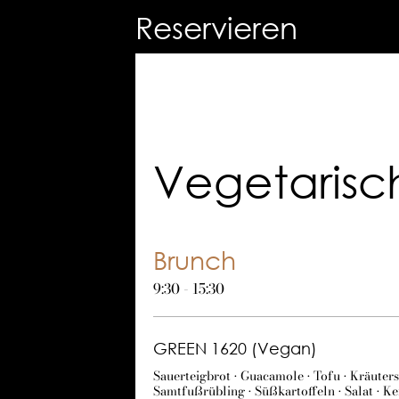
Reservieren
Vegetarisc
Brunch
9:30 - 15:30
GREEN 1620 (Vegan)
Sauerteigbrot • Guacamole • Tofu • Kräuterseitlinge • versch
Samtfußrübling • Süßkartoffeln • Salat • Ke