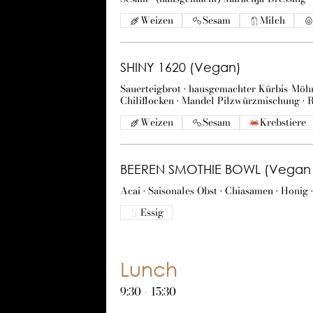
Weizen
Sesam
Milch
SHINY 1620 (Vegan)
Sauerteigbrot • hausgemachter Kürbis-Möhr
Chiliflocken • Mandel Pilzwürzmischung • R
Weizen
Sesam
Krebstiere
BEEREN SMOTHIE BOWL (Vegan -
Acai • Saisonales Obst • Chiasamen • Honig
Essig
Lunch
9:30 - 15:30