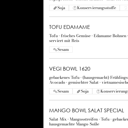
Soja
Konservierungsstoffe
TOFU EDAMAME
Tofu • frisches Gemüse • Edamame Bohnen 
serviert mit Reis
Sesam
VEGI BOWL 1620
gebackenes Tofu • (hausgemacht) Frühlingsr
Avocado • gemischter Salat • vietnamesisch
Sesam
Soja
Konservierungs
MANGO BOWL SALAT SPECIAL
Salat-Mix • Mangosstreifen • Tofu • geback
hausgemachte Mango-Soße