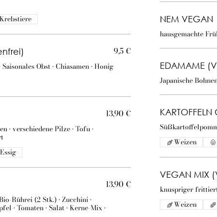
Krebstiere
NEM VEGAN
hausgemachte Früh
9,5 €
frei)
EDAMAME (V
• Saisonales Obst • Chiasamen • Honig
Japanische Bohnen
KARTOFFELN 
13,90 €
Süßkartoffelpomm
n • verschiedene Pilze • Tofu •
rt
Weizen
Essig
VEGAN MIX (
13,90 €
knuspriger frittie
io-Rührei (2 Stk.) • Zucchini •
Weizen
fel • Tomaten • Salat • Kerne-Mix •