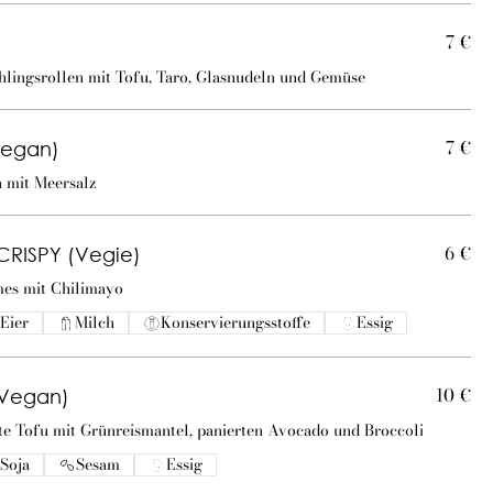
7 €
lingsrollen mit Tofu, Taro, Glasnudeln und Gemüse
7 €
egan)
 mit Meersalz
6 €
CRISPY (Vegie)
es mit Chilimayo
Eier
Milch
Konservierungsstoffe
Essig
10 €
Vegan)
rte Tofu mit Grünreismantel, panierten Avocado und Broccoli
Soja
Sesam
Essig