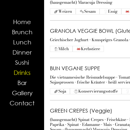
(hausgemacht) Maracuja-Dressing
Weizen
Sesam
Essig
Home
GRANOLA VEGGIE BOWL (Gluten
Brunch
Griechischer Joghurt • Knuspriges Granola 
Lunch
Milch
Krebstiere
Dinner
Sushi
BUN VEGANE SUPPE
Drinks
Die vietnamesische Reisnudelsuppe • Tomate
Sojasprossen • frische Kräuter • heiß servie
Bar
Soja
Konservierungsstoffe
Gallery
Contact
GREEN CREPES (Veggie)
(hausgemacht) Spinat Crepes • Frischkäse • B
Paprika • Spinat • Edamame • Mais • Granatap
Sesam • (hausgemacht) Maracuja-Dressing