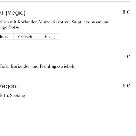
8 €
 (Vegie)
ifen mit Koriander, Minze, Karotten, Salat, Erdnüsse und
ango-Soße
dnuss
Fisch
Essig
7 €
ofu, Koriander und Frühlingszwiebeln
6 €
Vegan)
Tofu, Seetang