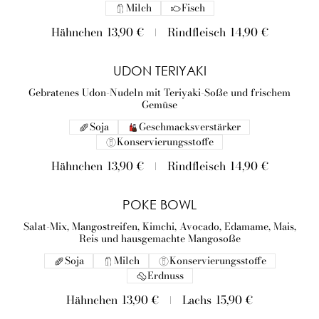
Milch
Fisch
Hähnchen
13,90 €
Rindfleisch
14,90 €
UDON TERIYAKI
Gebratenes Udon-Nudeln mit Teriyaki-Soße und frischem
Gemüse
Soja
Geschmacksverstärker
Konservierungsstoffe
Hähnchen
13,90 €
Rindfleisch
14,90 €
POKE BOWL
Salat-Mix, Mangostreifen, Kimchi, Avocado, Edamame, Mais,
Reis und hausgemachte Mangosoße
Soja
Milch
Konservierungsstoffe
Erdnuss
Hähnchen
13,90 €
Lachs
15,90 €