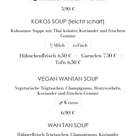
5,90 €
KOKOS SOUP (leicht scharf)
Kokosnuss-Suppe mit Thai-kräuter, Koriander und frischem
Gemüse
Milch
Fisch
Hühnchenfleisch
6,50 €
Garnelen
7,50 €
Tofu
6,50 €
VEGAN WANTAN SOUP
Vegetarische Teigtaschen, Champignons, Röstzwiebeln,
Koriander und frischen Gemüse
Weizen
6,90 €
WAN TAN SOUP
Hühnerfleisch-Teigtaschen, Champignons, Koriander,