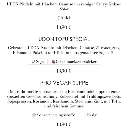
UDON-Nudeln mit frischem Gemüse in cremiger Curry-Kokos-
Soße
Milch
13,90 €
UDON TOFU SPECIAL
Gebratene UDON-Nudeln mit frischem Gemüse, Zitronengras,
Edamame, Pakchoi und Tofu in hausgemachter Sojasoße
Soja
Geschmacksverstärker
13,90 €
PHO VEGAN SUPPE
Die traditionelle vietnamesische Reisbandnudelsuppe in einer
speziellen Gewürzmischung. Zubereitet mit Frühlingszwiebeln,
Sojasprossen, Koriander, Kardamom, Sternanis, Zimt, mit Tofu,
und frischem Gemüse
Konservierungsstoffe
Essig
13,90 €