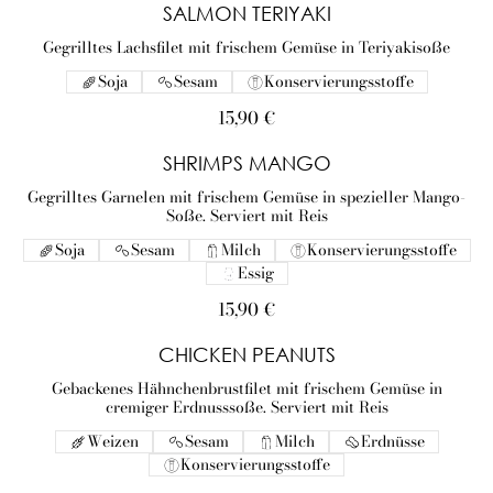
SALMON TERIYAKI
Gegrilltes Lachsfilet mit frischem Gemüse in Teriyakisoße
Soja
Sesam
Konservierungsstoffe
15,90 €
SHRIMPS MANGO
Gegrilltes Garnelen mit frischem Gemüse in spezieller Mango-
Soße. Serviert mit Reis
Soja
Sesam
Milch
Konservierungsstoffe
Essig
15,90 €
CHICKEN PEANUTS
Gebackenes Hähnchenbrustfilet mit frischem Gemüse in
cremiger Erdnusssoße. Serviert mit Reis
Weizen
Sesam
Milch
Erdnüsse
Konservierungsstoffe