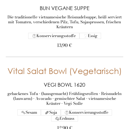
BUN VEGANE SUPPE
Die traditionelle vietnamesische Reisnudelsuppe, heiß serviert
mit Tomaten, verschiedenen Pilz, Tofu, Sojasprossen, frischen
Kräutern
Konservierungsstoffe
Essig
13,90 €
Vital Salat Bowl (Vegetarisch)
VEGI BOWL 1620
gebackenes Tofu • (hausgemacht) Frühlingsrollen • Reisnudeln
(lauwarm) • Avocado • gemischter Salat • vietnamesische
Kräuter • Vegi-Soße
Sesam
Soja
Konservierungsstoffe
Erdnuss
12,90 €