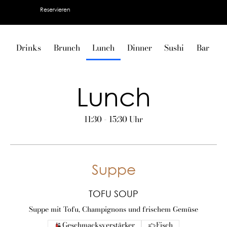
Reservieren
Drinks
Brunch
Lunch
Dinner
Sushi
Bar
V
Lunch
11:30 - 15:30 Uhr
Suppe
TOFU SOUP
Suppe mit Tofu, Champignons und frischem Gemüse
Geschmacksverstärker
Fisch