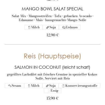
MANGO BOWL SALAT SPECIAL
Salat-Mix • Mangosstreifen • Tofu • gebacken Avocado •
Edamame • Mais • hausgemachte Mango-Soße
Milch
Soja
Erdnuss
12,90 €
Reis (Hauptspeise)
SALMON IN COCONUT (leicht scharf)
gegrilltes Lachsfilet mit frisches Gemüse in spezieller Kokos-
Soße. Serviert mit Reis
Sesam
Milch
Soja
Konservierungsstoffe
Essig
15,90 €