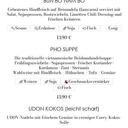
BUN BO NAM BO
Gebratenes Rindfleisch auf Reisnudeln (lauwarm) serviert mit
Salat, Sojasprossen, Rostzwiebeln, Limetten-Chili-Dressing und
frischen Kräutern
Sesam
Erdnüsse
Soja
Fisch
Essig
13,90 €
PHO SUPPE
Die traditionelle vietnamesische Reisbandnudelsuppe •
Frühlingszwiebeln • Sojasprossen • frischer Koriander •
Kardamon • Zimt • Sternanis
Wahlweise mit Rindfleisch / Hühnchen / Tofu / Gemüse
Weizen
Soja
Geschmacksverstärker
Fisch
13,90 €
UDON KOKOS (leicht scharf)
UDON-Nudeln mit frischem Gemüse in cremiger Curry-Kokos-
Soße