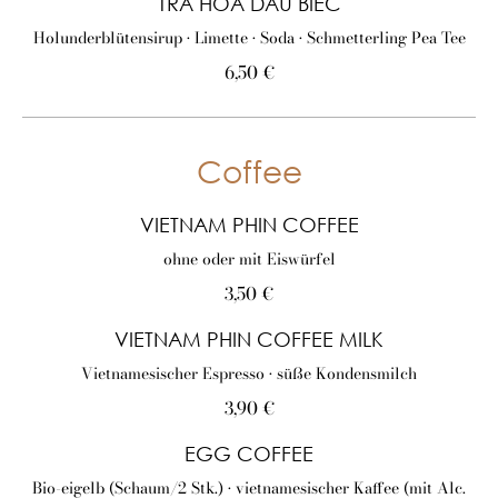
TRA HOA DAU BIEC
Holunderblütensirup • Limette • Soda • Schmetterling Pea Tee
6,50 €
Coffee
VIETNAM PHIN COFFEE
ohne oder mit Eiswürfel
3,50 €
VIETNAM PHIN COFFEE MILK
Vietnamesischer Espresso • süße Kondensmilch
3,90 €
EGG COFFEE
Bio-eigelb (Schaum/2 Stk.) • vietnamesischer Kaffee (mit Alc.