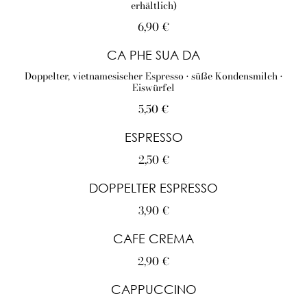
erhältlich)
6,90 €
CA PHE SUA DA
Doppelter, vietnamesischer Espresso • süße Kondensmilch •
Eiswürfel
5,50 €
ESPRESSO
2,50 €
DOPPELTER ESPRESSO
3,90 €
CAFE CREMA
2,90 €
CAPPUCCINO