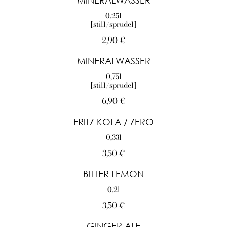
MINERALWASSER
0,25l
[still/sprudel]
2,90 €
MINERALWASSER
0,75l
[still/sprudel]
6,90 €
FRITZ KOLA / ZERO
3,50 €
BITTER LEMON
0,2l
3,50 €
GINGER ALE