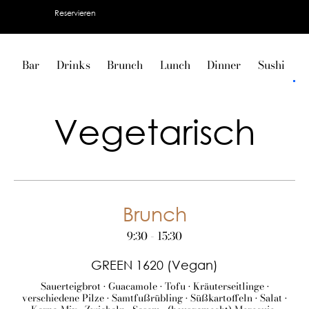
Reservieren
Bar
Drinks
Brunch
Lunch
Dinner
Sushi
V
Vegetarisch
Brunch
9:30 - 15:30
GREEN 1620 (Vegan)
Sauerteigbrot • Guacamole • Tofu • Kräuterseitlinge •
verschiedene Pilze • Samtfußrübling • Süßkartoffeln • Salat •