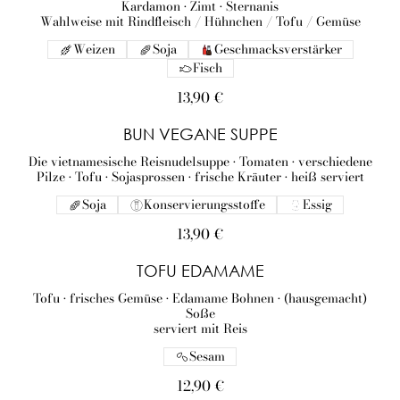
Kardamon • Zimt • Sternanis
Wahlweise mit Rindfleisch / Hühnchen / Tofu / Gemüse
Weizen
Soja
Geschmacksverstärker
Fisch
13,90 €
BUN VEGANE SUPPE
Die vietnamesische Reisnudelsuppe • Tomaten • verschiedene
Pilze • Tofu • Sojasprossen • frische Kräuter • heiß serviert
Soja
Konservierungsstoffe
Essig
13,90 €
TOFU EDAMAME
Tofu • frisches Gemüse • Edamame Bohnen • (hausgemacht)
Soße
serviert mit Reis
Sesam
12,90 €