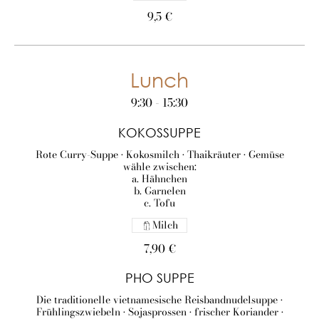
9,5 €
Lunch
9:30 - 15:30
KOKOSSUPPE
Rote Curry-Suppe • Kokosmilch • Thaikräuter • Gemüse
wähle zwischen:
a. Hähnchen
b. Garnelen
c. Tofu
Milch
7,90 €
PHO SUPPE
Die traditionelle vietnamesische Reisbandnudelsuppe •
Frühlingszwiebeln • Sojasprossen • frischer Koriander •