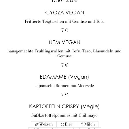
17:30 - 23:00
GYOZA VEGAN
Frittierte Teigtaschen mit Gemüse und Tofu
7 €
NEM VEGAN
hausgemachte Frühlingsrollen mit Tofu, Taro, Glasnudeln und
Gemüse
7 €
EDAMAME (Vegan)
Japanische Bohnen mit Meersalz
7 €
KARTOFFELN CRISPY (Vegie)
Süßkartoffelpommes mit Chilimayo
Weizen
Eier
Milch