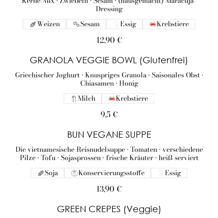
Kerne-Mix • Zwiebeln • Sesam • (hausgemacht) Maracuja-
Dressing
Weizen
Sesam
Essig
Krebstiere
12,90 €
GRANOLA VEGGIE BOWL (Glutenfrei)
Griechischer Joghurt • Knuspriges Granola • Saisonales Obst •
Chiasamen • Honig
Milch
Krebstiere
9,5 €
BUN VEGANE SUPPE
Die vietnamesische Reisnudelsuppe • Tomaten • verschiedene
Pilze • Tofu • Sojasprossen • frische Kräuter • heiß serviert
Soja
Konservierungsstoffe
Essig
13,90 €
GREEN CREPES (Veggie)