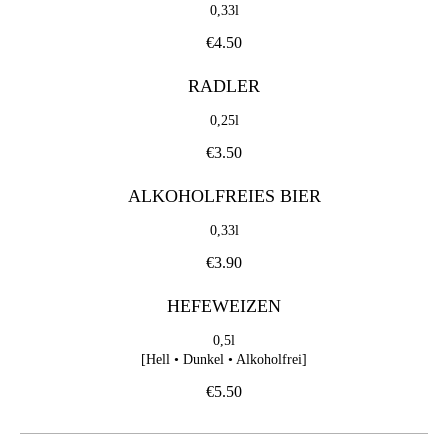
0,33l
€4.50
RADLER
0,25l
€3.50
ALKOHOLFREIES BIER
0,33l
€3.90
HEFEWEIZEN
0,5l
[Hell • Dunkel • Alkoholfrei]
€5.50