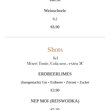
Weinschorle
0,2
€6.90
Shots
4cl
Mixer: Tonic, Cola usw.. extra 3€
ERDBEERLIMES
(hausgemacht) Gin • Erdbeere • Zitrone • Zucker
€3.90
NEP MOI (REISWODKA)
€5.50