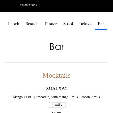
Reservations
Lunch
Brunch
Dinner
Sushi
Drinks
Bar
V
Bar
Mocktails
XOAI XAY
Mango Lassi • [Smoothie] with mango • milk • coconut milk
milk