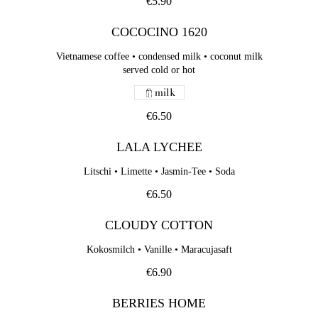
€5.90
COCOCINO 1620
Vietnamese coffee • condensed milk • coconut milk
served cold or hot
milk
€6.50
LALA LYCHEE
Litschi • Limette • Jasmin-Tee • Soda
€6.50
CLOUDY COTTON
Kokosmilch • Vanille • Maracujasaft
€6.90
BERRIES HOME