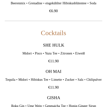
Beerenmix • Grenadine • eisgekühlter Hibiskusblütentee • Soda
€6.90
Cocktails
SHE HULK
Midori • Pisco • Yuzu Tee • Zitronen • Eiweiß
€11.90
OH MAI
Tequila • Midori • Hibiskus Tee • Limette • Zucker • Salz • Chilipulver
€11.90
GISHA
Roku Gin • Ume Wein • Genmaicha Tee • Honig-Ginger Sirup