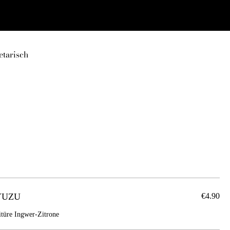
etarisch
YUZU
€4.90
üre Ingwer-Zitrone