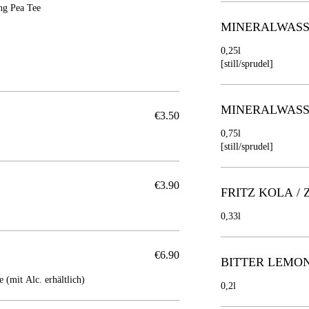
ng Pea Tee
MINERALWAS
0,25l
[still/sprudel]
MINERALWAS
€3.50
0,75l
[still/sprudel]
€3.90
FRITZ KOLA /
€6.90
BITTER LEMO
 (mit Alc. erhältlich)
0,2l