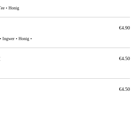
Tee • Honig
€4.90
• Ingwer • Honig •
I
€4.50
€4.50