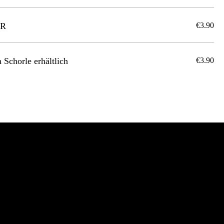
ER
€3.90
n Schorle erhältlich
€3.90