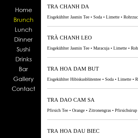
TRA CHANH DA
Home
Eisgekühlter Jasmin Tee • Soda • Limette • Rohrzu
Brunch
Lunch
TRÀ CHANH LEO
Dinner
Sushi
Eisgekühlter Jasmin Tee • Maracuja • 
Drinks
Bar
TRA HOA DAM BUT
Gallery
Eisgekühlter Hibiskusblütentee • Soda • Limette • 
Contact
TRA DAO CAM SA
Pfirsich Tee • Orange • Zitronengras • Pfirsichsirup
TRA HOA DAU BIEC