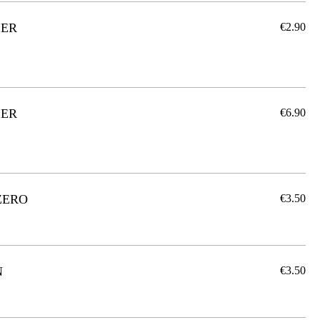
SER
€2.90
SER
€6.90
 ZERO
€3.50
N
€3.50