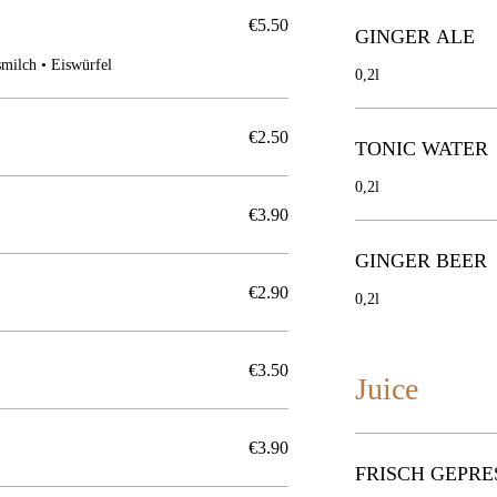
€5.50
GINGER ALE
smilch • Eiswürfel
0,2l
€2.50
TONIC WATER
0,2l
€3.90
GINGER BEER
€2.90
0,2l
€3.50
Juice
€3.90
FRISCH GEPR