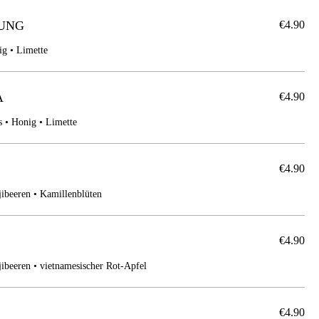
UNG
€4.90
ig • Limette
A
€4.90
 • Honig • Limette
€4.90
jibeeren • Kamillenblüten
€4.90
jibeeren • vietnamesischer Rot-Apfel
€4.90