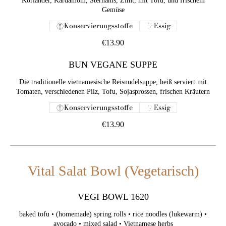
Koriander, Kardamom, Sternanis, Zimt, mit Tofu, und frischem
Gemüse
Konservierungsstoffe
Essig
€13.90
BUN VEGANE SUPPE
Die traditionelle vietnamesische Reisnudelsuppe, heiß serviert mit
Tomaten, verschiedenen Pilz, Tofu, Sojasprossen, frischen Kräutern
Konservierungsstoffe
Essig
€13.90
Vital Salat Bowl (Vegetarisch)
VEGI BOWL 1620
baked tofu • (homemade) spring rolls • rice noodles (lukewarm) •
avocado • mixed salad • Vietnamese herbs