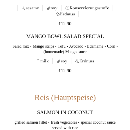
sesame
soy
Konservierungsstoffe
Erdnuss
€12.90
MANGO BOWL SALAD SPECIAL
Salad mix • Mango strips • Tofu • Avocado • Edamame • Corn •
(homemade) Mango sauce
milk
soy
Erdnuss
€12.90
Reis (Hauptspeise)
SALMON IN COCONUT
grilled salmon fillet • fresh vegetables • special coconut sauce
served with rice