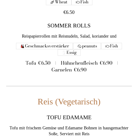
Wheat
Fish
€6.50
SOMMER ROLLS
Reispapierrollen mit Reisnudeln, Salad, koriander und
Geschmacksverstärker
peanuts
Fish
Essig
Tofu
€6.50
Hühnchenfleisch
€6.90
Garnelen
€6.90
Reis (Vegetarisch)
TOFU EDAMAME
Tofu mit frischem Gemüse und Edamame Bohnen in hausgemachter
Soße, Serviert mit Reis