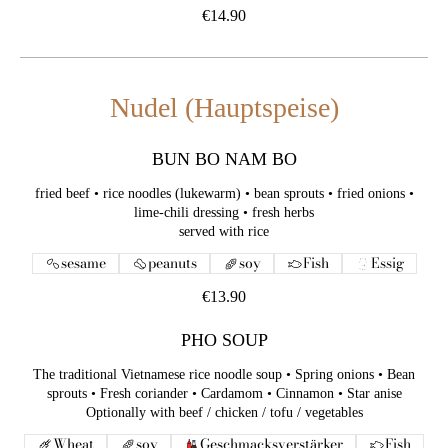
€14.90
Nudel (Hauptspeise)
BUN BO NAM BO
fried beef • rice noodles (lukewarm) • bean sprouts • fried onions •
lime-chili dressing • fresh herbs
served with rice
sesame
peanuts
soy
Fish
Essig
€13.90
PHO SOUP
The traditional Vietnamese rice noodle soup • Spring onions • Bean
sprouts • Fresh coriander • Cardamom • Cinnamon • Star anise
Optionally with beef / chicken / tofu / vegetables
Wheat
soy
Geschmacksverstärker
Fish